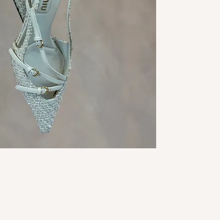
Bon état : talons et
Taille : 38
Prix la Frange : 330
Valeur estimée : 99
*Couleurs fidèles e