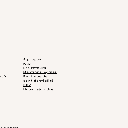
À propos
FAQ
Les retours
Mentions légales
s.fr
Politique de
confidentialité
CGV
Nous rejoindre
s à notre