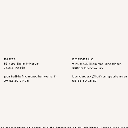
PARIS
BORDEAUX
81 rue Saint-Maur
9 rue Guillaume Brochon
75011 Paris
33000 Bordeaux
paris@lafrangealenvers.fr
bordeaux@lafrangealenver
09 82 30 79 76
05 56 30 16 57
re nos actus et recevoir de l'amour et
du chiffon,
inscrivez-vou