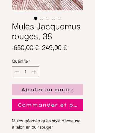
Mules Jacquemus
rouges, 38
Prix
Prix
 650,00 € 
249,00 €
original
promotionnel
Quantité
*
Ajouter au panier
Commander et payer
Mules géométriques style danseuse
à talon en cuir rouge*