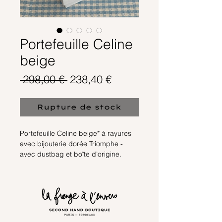
Portefeuille Celine
beige
Prix
Prix
 298,00 € 
238,40 €
original
promotionnel
Rupture de stock
Portefeuille Celine beige* à rayures
avec bijouterie dorée Triomphe -
avec dustbag et boîte d’origine.
Légers frottements sur le fermoir
Prix La Frange : 298 €
Prix soldé : 238,4 €
Valeur estimée : 540 €