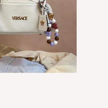
Neuf sans étiquette
Taille : U
Prix la Frange : 385
Valeur estimée : 99
*Couleurs fidèles e