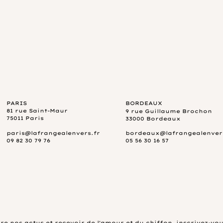
PARIS
BORDEAUX
81 rue Saint-Maur
9 rue Guillaume Brochon
75011 Paris
33000 Bordeaux
paris@lafrangealenvers.fr
bordeaux@lafrangealenver
09 82 30 79 76
05 56 30 16 57
re nos actus et recevoir de l'amour et
du chiffon,
inscrivez-vou