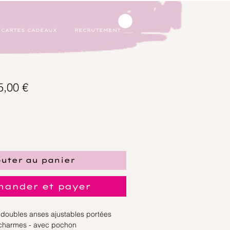
CARTES CADEAUX
RECRUTEMENT
ce blanc
x
Prix
5,00 €
ginal
promotionnel
outer au panier
ander et payer
- doubles anses ajustables portées
 charmes - avec pochon