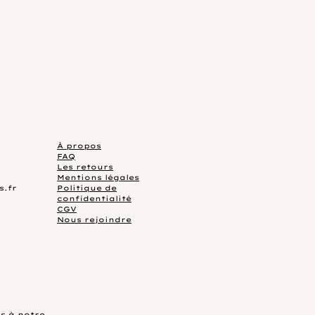
À propos
FAQ
Les retours
Mentions légales
s.fr
Politique de
confidentialité
CGV
Nous rejoindre
s à notre